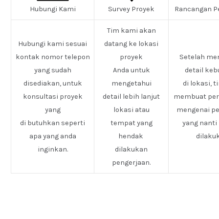
Hubungi Kami
Survey Proyek
Rancangan P
Tim kami akan
Hubungi kami sesuai
datang ke lokasi
kontak nomor telepon
proyek
Setelah me
yang sudah
Anda untuk
detail ke
disediakan, untuk
mengetahui
di lokasi, 
konsultasi proyek
detail lebih lanjut
membuat pe
yang
lokasi atau
mengenai pe
di butuhkan seperti
tempat yang
yang nanti
apa yang anda
hendak
dilaku
inginkan.
dilakukan
pengerjaan.