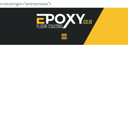
crossorigin="anonymous">