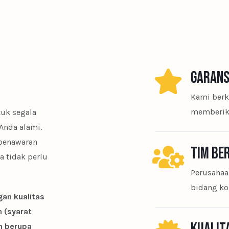
GARANS
Kami berk
memberika
tuk segala
Anda alami.
 penawaran
TIM BE
a tidak perlu
Perusahaa
bidang kon
an kualitas
n (syarat
n berupa