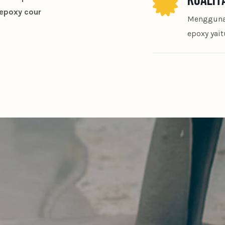
KUALITA
 epoxy cour
Menggunak
epoxy yai