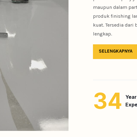
maupun dalam part
produk finishing l
kuat. Tersedia dar
lengkap.
SELENGKAPNYA
34
Year
Expe