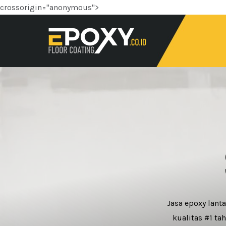
crossorigin="anonymous">
Jasa epoxy lant
kualitas #1 ta