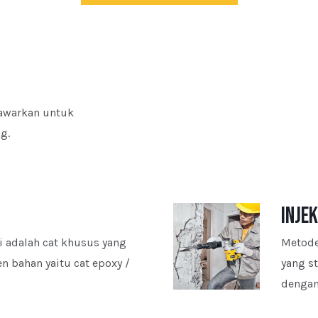
tawarkan untuk
ng.
inje
ai adalah cat khusus yang
Metode
en bahan yaitu cat epoxy /
yang s
dengan