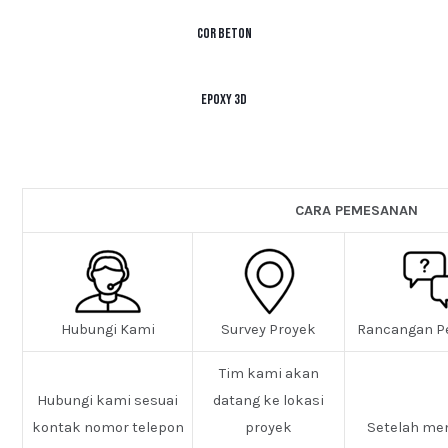
Cor Beton
Epoxy 3D
CARA PEMESANAN
Hubungi Kami
Survey Proyek
Rancangan P
Tim kami akan
Hubungi kami sesuai
datang ke lokasi
kontak nomor telepon
proyek
Setelah me