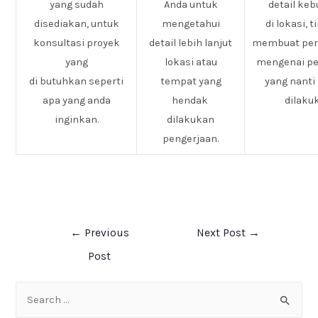
yang sudah
Anda untuk
detail ke
disediakan, untuk
mengetahui
di lokasi, 
konsultasi proyek
detail lebih lanjut
membuat pe
yang
lokasi atau
mengenai pe
di butuhkan seperti
tempat yang
yang nanti
apa yang anda
hendak
dilaku
inginkan.
dilakukan
pengerjaan.
←
Previous
Next Post
→
Post