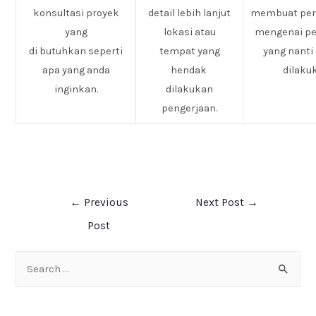
konsultasi proyek
detail lebih lanjut
membuat pe
yang
lokasi atau
mengenai pe
di butuhkan seperti
tempat yang
yang nanti
apa yang anda
hendak
dilaku
inginkan.
dilakukan
pengerjaan.
←
Previous
Next Post
→
Post