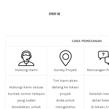
Epoxy 3D
CARA PEMESANAN
Hubungi Kami
Survey Proyek
Rancangan P
Tim kami akan
Hubungi kami sesuai
datang ke lokasi
kontak nomor telepon
proyek
Setelah me
yang sudah
Anda untuk
detail ke
disediakan, untuk
mengetahui
di lokasi, 