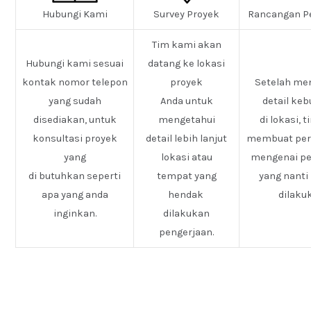
Hubungi Kami
Survey Proyek
Rancangan P
Tim kami akan
Hubungi kami sesuai
datang ke lokasi
kontak nomor telepon
proyek
Setelah me
yang sudah
Anda untuk
detail ke
disediakan, untuk
mengetahui
di lokasi, 
konsultasi proyek
detail lebih lanjut
membuat pe
yang
lokasi atau
mengenai pe
di butuhkan seperti
tempat yang
yang nanti
apa yang anda
hendak
dilaku
inginkan.
dilakukan
pengerjaan.