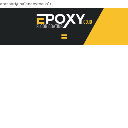
crossorigin="anonymous">