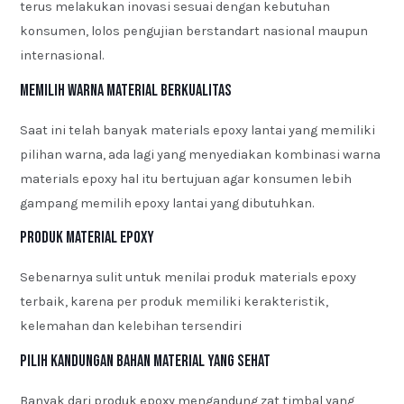
terus melakukan inovasi sesuai dengan kebutuhan
konsumen, lolos pengujian berstandart nasional maupun
internasional.
Memilih Warna Material Berkualitas
Saat ini telah banyak materials epoxy lantai yang memiliki
pilihan warna, ada lagi yang menyediakan kombinasi warna
materials epoxy hal itu bertujuan agar konsumen lebih
gampang memilih epoxy lantai yang dibutuhkan.
Produk Material Epoxy
Sebenarnya sulit untuk menilai produk materials epoxy
terbaik, karena per produk memiliki kerakteristik,
kelemahan dan kelebihan tersendiri
Pilih Kandungan Bahan Material yang Sehat
Banyak dari produk epoxy mengandung zat timbal yang