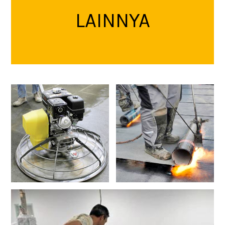
LAINNYA