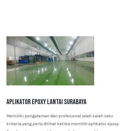
Aplikator Epoxy Lantai Surabaya
Memiliki pengalaman dan profesional ialah salah satu
kriteria yang perlu dilihat ketika memilih aplikator epoxy.