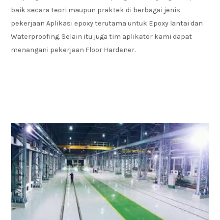
baik secara teori maupun praktek di berbagai jenis
pekerjaan Aplikasi epoxy terutama untuk Epoxy lantai dan
Waterproofing. Selain itu juga tim aplikator kami dapat
menangani pekerjaan Floor Hardener.