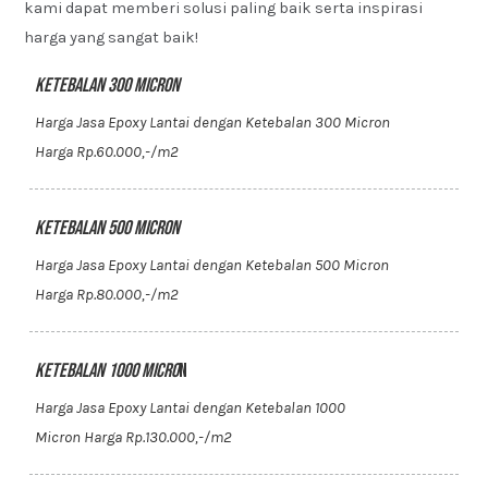
kami dapat memberi solusi paling baik serta inspirasi
harga yang sangat baik!
Ketebalan 300 Micron
Harga Jasa Epoxy Lantai dengan Ketebalan 300 Micron
Harga Rp.60.000,-/m2
Ketebalan 500 Micron
Harga Jasa Epoxy Lantai dengan Ketebalan 500 Micron
Harga Rp.80.000,-/m2
Ketebalan 1000 Micro
n
Harga Jasa Epoxy Lantai dengan Ketebalan 1000
Micron Harga Rp.130.000,-/m2