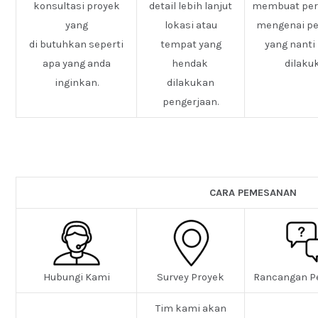
konsultasi proyek
detail lebih lanjut
membuat pe
yang
lokasi atau
mengenai pe
di butuhkan seperti
tempat yang
yang nanti
apa yang anda
hendak
dilaku
inginkan.
dilakukan
pengerjaan.
CARA PEMESANAN
Hubungi Kami
Survey Proyek
Rancangan P
Tim kami akan