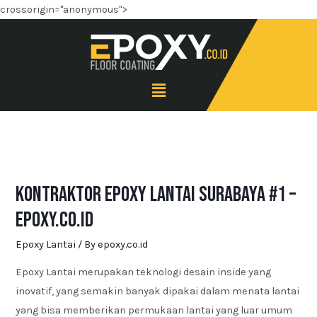
crossorigin="anonymous">
Kontraktor Epoxy Lantai Surabaya #1 –
Epoxy.co.id
Epoxy Lantai
/ By
epoxy.co.id
Epoxy Lantai merupakan teknologi desain inside yang
inovatif, yang semakin banyak dipakai dalam menata lantai
yang bisa memberikan permukaan lantai yang luar umum