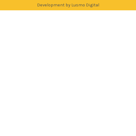
Development by Lusmo Digital