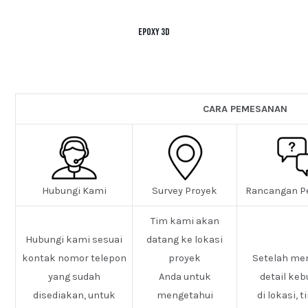
Epoxy 3D
CARA PEMESANAN
Hubungi Kami
Survey Proyek
Rancangan P
Tim kami akan
Hubungi kami sesuai
datang ke lokasi
kontak nomor telepon
proyek
Setelah me
yang sudah
Anda untuk
detail ke
disediakan, untuk
mengetahui
di lokasi, 