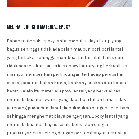
Melihat Ciri Ciri Material Epoxy
Bahan materials epoxy lantai memiliki daya tutup yang
bagus sehingga tidak ada celah maupun pori-pori lantai
yang terbuka, sehingga membuat lantai lebih halus dan
tidak ada retakan. Materials epoxy lantai yang berkualitas
mampu memberikan perlindungan terhadap perubahan
cuaca, paparan bahan kimia, bahkan gesekan dari benda
berat. Selain itu material epoxy lantai yang berkualitas
memiliki kualitas warna yang dapat bertahan lama, tidak
gampang pudar dan dapat diaplikasikan dengan sederhana
sehingga menghemat biaya pengerjaan. Epoxy lantai yang
memiliki kualitas bagus selalu konsisten dengan
produknya serta seiring dengan perkembangan teknologi