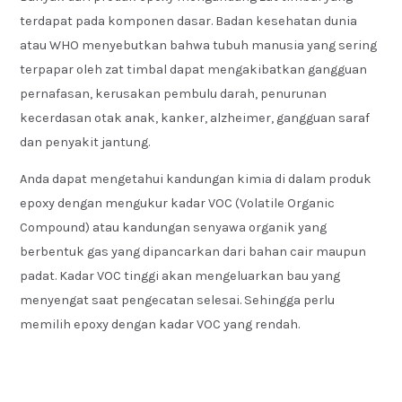
terdapat pada komponen dasar. Badan kesehatan dunia
atau WHO menyebutkan bahwa tubuh manusia yang sering
terpapar oleh zat timbal dapat mengakibatkan gangguan
pernafasan, kerusakan pembulu darah, penurunan
kecerdasan otak anak, kanker, alzheimer, gangguan saraf
dan penyakit jantung.
Anda dapat mengetahui kandungan kimia di dalam produk
epoxy dengan mengukur kadar VOC (Volatile Organic
Compound) atau kandungan senyawa organik yang
berbentuk gas yang dipancarkan dari bahan cair maupun
padat. Kadar VOC tinggi akan mengeluarkan bau yang
menyengat saat pengecatan selesai. Sehingga perlu
memilih epoxy dengan kadar VOC yang rendah.