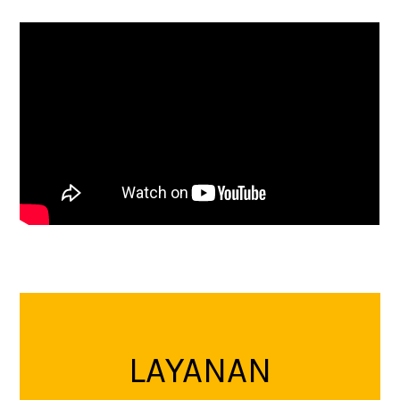
LAYANAN