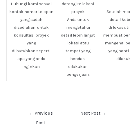
Hubungi kami sesuai
datang ke lokasi
kontak nomor telepon
proyek
Setelah me
yang sudah
Anda untuk
detail ke
disediakan, untuk
mengetahui
di lokasi, 
konsultasi proyek
detail lebih lanjut
membuat pe
yang
lokasi atau
mengenai pe
di butuhkan seperti
tempat yang
yang nanti
apa yang anda
hendak
dilaku
inginkan.
dilakukan
pengerjaan.
←
Previous
Next Post
→
Post