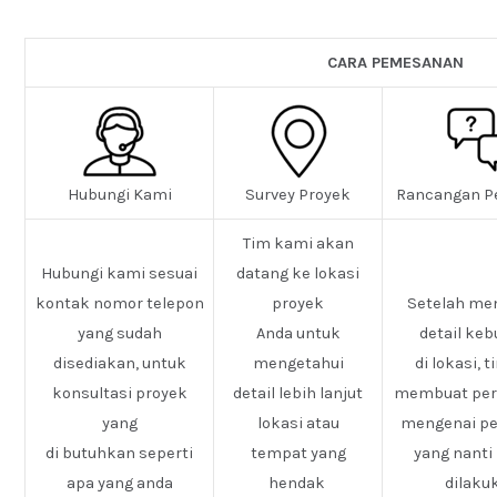
CARA PEMESANAN
Hubungi Kami
Survey Proyek
Rancangan P
Tim kami akan
Hubungi kami sesuai
datang ke lokasi
kontak nomor telepon
proyek
Setelah me
yang sudah
Anda untuk
detail ke
disediakan, untuk
mengetahui
di lokasi, 
konsultasi proyek
detail lebih lanjut
membuat pe
yang
lokasi atau
mengenai pe
di butuhkan seperti
tempat yang
yang nanti
apa yang anda
hendak
dilaku