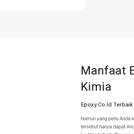
Manfaat E
Kimia
Epoxy.co.id Terbaik
Namun yang perlu Anda ke
tersebut hanya dapat A