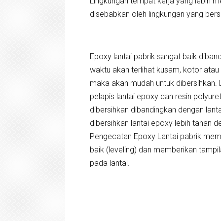
Lingkungan tempat kerja yang lebih 
disebabkan oleh lingkungan yang bers
Epoxy lantai pabrik sangat baik diband
waktu akan terlihat kusam, kotor ata
maka akan mudah untuk dibersihkan. L
pelapis lantai epoxy dan resin polyu
dibersihkan dibandingkan dengan lant
dibersihkan lantai epoxy lebih tahan d
Pengecatan Epoxy Lantai pabrik mem
baik (leveling) dan memberikan tampi
pada lantai.