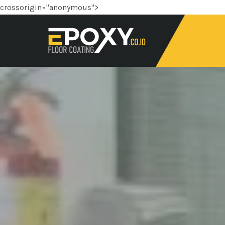
crossorigin="anonymous">