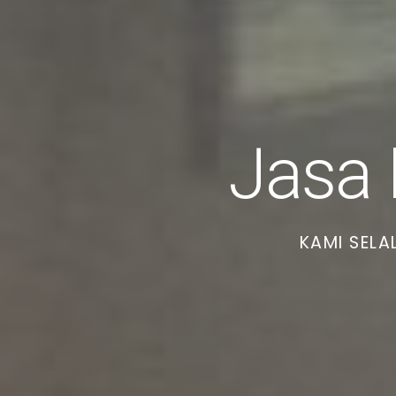
Jasa 
KAMI SELA