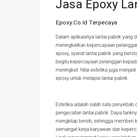
Jasa Epoxy Lan
Epoxy.co.id Terpecaya
Dalam aplikasinya lantai pabrik yang d
meningkatkan kepercayaan pelangga
epoxy, syarat lantai pabrik yang berst
begitu kepercayaan pelanggan kepa
meningkat. Nilai estetika juga menjad
epoxy untuk melapisi lantai pabrik.
Estetika adalah salah satu penyebab
pengecatan lantai pabrik. Daya tarikn
mengkilap bersih, sehingga memberi
semangat kerja karyawan dan keperc