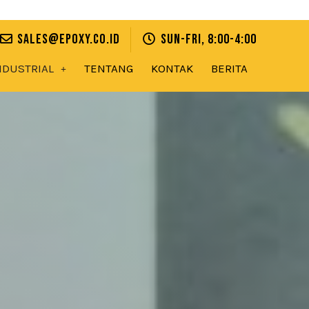
sales@epoxy.co.id
Sun-Fri, 8:00-4:00
NDUSTRIAL
TENTANG
KONTAK
BERITA