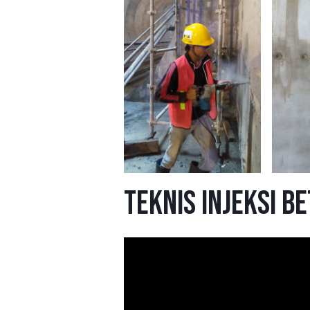
Teknis Injeksi B