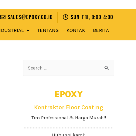
sales@epoxy.co.id
Sun-Fri, 8:00-4:00
NDUSTRIAL
TENTANG
KONTAK
BERITA
EPOXY
Kontraktor Floor Coating
Tim Professional & Harga Murah!!
Hubungi kami: