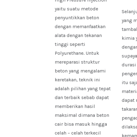
yaitu suatu metode
Selanj
penyuntikkan beton
yang 
dengan memanfaatkan
tambah
alata dengan tekanan
kimia 
tinggi seperti
denga
Polyurethane. Untuk
supaya
mereparasi struktur
durasi
beton yang mengalami
penger
keretakan, teknik ini
itu saj
adalah pilihan yang tepat
materi
dan terbaik sebab dapat
dapat 
memberikan hasil
takara
maksimal dimana beton
penga
cair bisa masuk hingga
dilaks
celah – celah terkecil
kemam