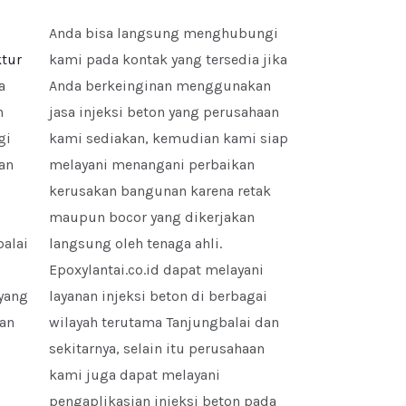
Anda bisa langsung menghubungi
ktur
kami pada kontak yang tersedia jika
a
Anda berkeinginan menggunakan
h
jasa injeksi beton yang perusahaan
gi
kami sediakan, kemudian kami siap
an
melayani menangani perbaikan
kerusakan bangunan karena retak
maupun bocor yang dikerjakan
balai
langsung oleh tenaga ahli.
Epoxylantai.co.id dapat melayani
yang
layanan injeksi beton di berbagai
dan
wilayah terutama Tanjungbalai dan
sekitarnya, selain itu perusahaan
kami juga dapat melayani
pengaplikasian injeksi beton pada