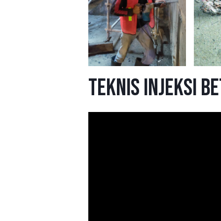
Teknis Injeksi B