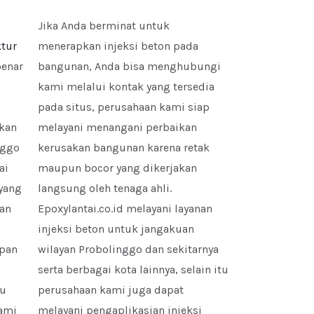
Jika Anda berminat untuk
ktur
menerapkan injeksi beton pada
enar
bangunan, Anda bisa menghubungi
kami melalui kontak yang tersedia
pada situs, perusahaan kami siap
rkan
melayani menangani perbaikan
nggo
kerusakan bangunan karena retak
ai
maupun bocor yang dikerjakan
yang
langsung oleh tenaga ahli.
dan
Epoxylantai.co.id melayani layanan
injeksi beton untuk jangakuan
apan
wilayan Probolinggo dan sekitarnya
serta berbagai kota lainnya, selain itu
au
perusahaan kami juga dapat
ami
melayani pengaplikasian injeksi