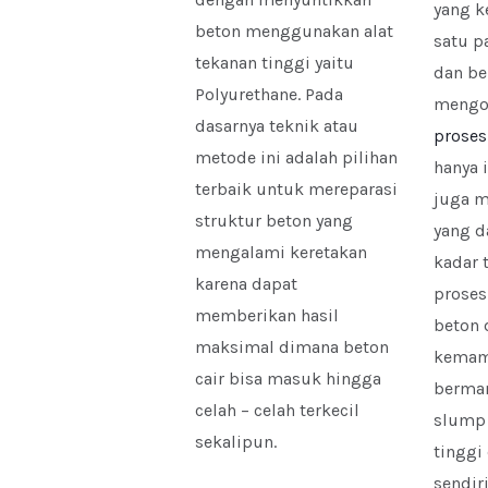
yang k
beton menggunakan alat
satu p
tekanan tinggi yaitu
dan be
Polyurethane. Pada
mengon
dasarnya teknik atau
proses
metode ini adalah pilihan
hanya i
terbaik untuk mereparasi
juga m
struktur beton yang
yang d
mengalami keretakan
kadar 
karena dapat
prose
memberikan hasil
beton 
maksimal dimana beton
kemam
cair bisa masuk hingga
berman
celah – celah terkecil
slump
sekalipun.
tinggi
sendir