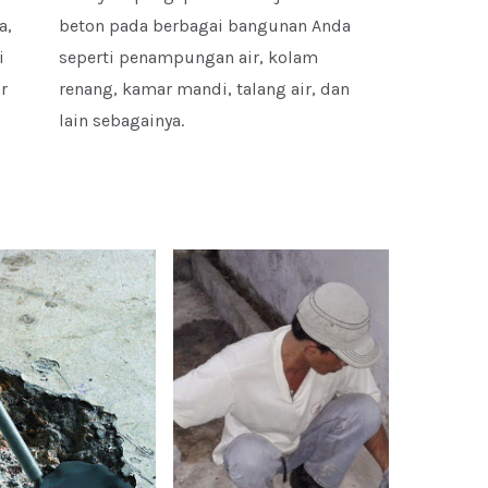
a,
beton pada berbagai bangunan Anda
i
seperti penampungan air, kolam
r
renang, kamar mandi, talang air, dan
lain sebagainya.