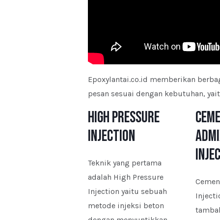
Epoxylantai.co.id memberikan berbaga
pesan sesuai dengan kebutuhan, yait
High Pressure
Cem
Injection
Adm
Inje
Teknik yang pertama
adalah High Pressure
Cemen
Injection yaitu sebuah
Inject
metode injeksi beton
tamba
dengan menyuntikkan