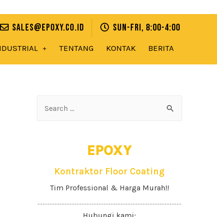
sales@epoxy.co.id
Sun-Fri, 8:00-4:00
NDUSTRIAL
TENTANG
KONTAK
BERITA
EPOXY
Kontraktor Floor Coating
Tim Professional & Harga Murah!!
Hubungi kami: