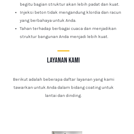
begitu bagian struktur akan lebih padat dan kuat.
Injeksi beton tidak mengandung klordia dan racun
yang berbahaya untuk Anda.
Tahan terhadap berbagai cuaca dan menjadikan
struktur bangunan Anda menjadi lebih kuat.
layanan kami
Berikut adalah beberapa daftar layanan yang kami
tawarkan untuk Anda dalam bidang coating untuk
lantai dan dinding.