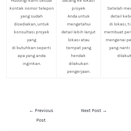
Hubungi kami sesuai
datang ke lokasi
kontak nomor telepon
proyek
Setelah me
yang sudah
Anda untuk
detail ke
disediakan, untuk
mengetahui
di lokasi, 
konsultasi proyek
detail lebih lanjut
membuat pe
yang
lokasi atau
mengenai pe
di butuhkan seperti
tempat yang
yang nanti
apa yang anda
hendak
dilaku
inginkan.
dilakukan
pengerjaan.
←
Previous
Next Post
→
Post