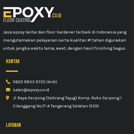
Jasa epoxy lantai dan floor hardener terbaik di Indonesia yang
mengutamakan pelayanan serta kualitas #1 tahan digunakan
untuk jangka waktu lama, awet, dengan hasil finishing bagus.
kontak
0822 9833 9725 (Ardi)
sales@epoxy.co.id
Jl. Raya Serpong (Sebrang Tajug) Komp. Ruko Serpong 1
Cilenggang No.17-A Tangerang Selatan 15310
Layanan