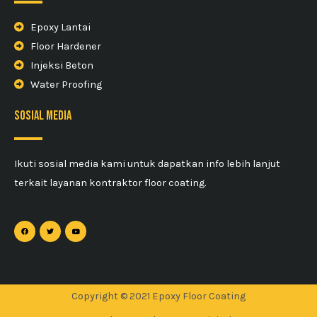
Epoxy Lantai
Floor Hardener
Injeksi Beton
Water Proofing
sosial media
Ikuti sosial media kami untuk dapatkan info lebih lanjut
terkait layanan kontraktor floor coating.
Copyright © 2021 Epoxy Floor Coating