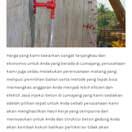
Harga yang kami tawarkan sangat terjangkau dan
ekonomis untuk Anda yang berada di Lumajang, perusahaan
kami juga selalu melakukan perencanaan matang yang
meliputi pemilihan bahan serta metode yang tepat bisa
memangkas anggaran Anda menjadi lebih efisien dan
efektif. Jasa injeksi beton di Lumajang yang kami sediakan
adalah pilihan tepat untuk Anda sebab perusahaan kami
akan menghasilkan hasil kerja yang sempurna dan
memuaskan untuk Anda dan struktur beton gedung Anda
akan kembali kokoh bahkan partikel air tidak akan