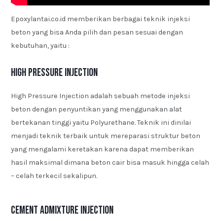
Epoxylantai.co.id memberikan berbagai teknik injeksi
beton yang bisa Anda pilih dan pesan sesuai dengan
kebutuhan, yaitu :
High Pressure Injection
High Pressure Injection adalah sebuah metode injeksi
beton dengan penyuntikan yang menggunakan alat
bertekanan tinggi yaitu Polyurethane. Teknik ini dinilai
menjadi teknik terbaik untuk mereparasi struktur beton
yang mengalami keretakan karena dapat memberikan
hasil maksimal dimana beton cair bisa masuk hingga celah
– celah terkecil sekalipun.
Cement Admixture Injection