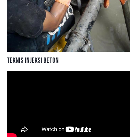
Teknis Injeksi Beton