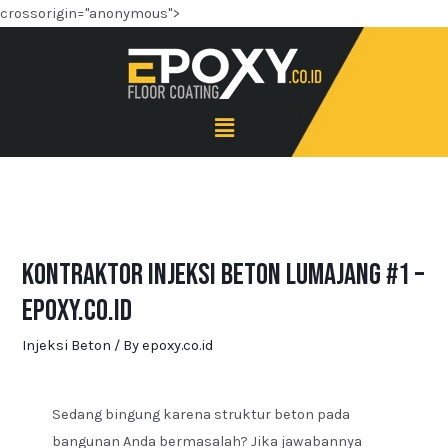
crossorigin="anonymous">
Kontraktor Injeksi Beton Lumajang #1 –
Epoxy.co.id
Injeksi Beton
/ By
epoxy.co.id
Sedang bingung karena struktur beton pada
bangunan Anda bermasalah? Jika jawabannya