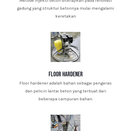
Metode injeksi beton diterapkan pada renovasi
gedung yang struktur betonnya mulai mengalami
keretakan
floor hardener
Floor hardener adalah bahan sebagai pengeras
dan pelicin lantai beton yang terbuat dari
beberapa campuran bahan.