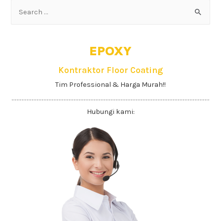
EPOXY
Kontraktor Floor Coating
Tim Professional & Harga Murah!!
Hubungi kami: