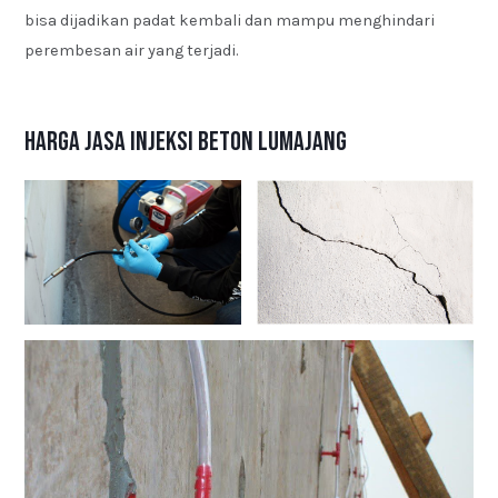
bisa dijadikan padat kembali dan mampu menghindari
perembesan air yang terjadi.
Harga Jasa Injeksi Beton Lumajang