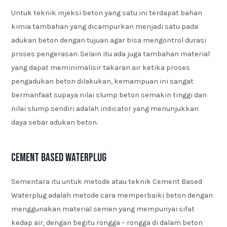
Untuk teknik injeksi beton yang satu ini terdapat bahan
kimia tambahan yang dicampurkan menjadi satu pada
adukan beton dengan tujuan agar bisa mengontrol durasi
proses pengerasan. Selain itu ada juga tambahan material
yang dapat meminimalisir takaran air ketika proses
pengadukan beton dilakukan, kemampuan ini sangat
bermanfaat supaya nilai slump beton semakin tinggi dan
nilai slump sendiri adalah indicator yang menunjukkan
daya sebar adukan beton.
Cement Based Waterplug
Sementara itu untuk metode atau teknik Cement Based
Waterplug adalah metode cara memperbaiki beton dengan
menggunakan material semen yang mempunyai sifat
kedap air, dengan begitu rongga – rongga di dalam beton