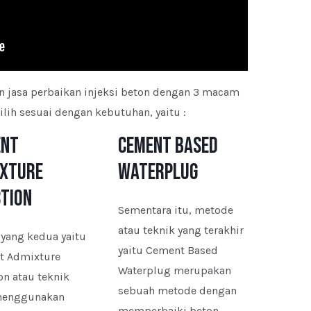
n jasa perbaikan injeksi beton dengan 3 macam
lih sesuai dengan kebutuhan, yaitu :
ent
Cement Based
ixture
Waterplug
ction
Sementara itu, metode
atau teknik yang terakhir
 yang kedua yaitu
yaitu Cement Based
t Admixture
Waterplug merupakan
ion atau teknik
sebuah metode dengan
menggunakan
memperbaiki beton