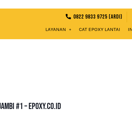
0822 9833 9725 (Ardi)
LAYANAN
CAT EPOXY LANTAI
I
ambi #1 – Epoxy.co.id