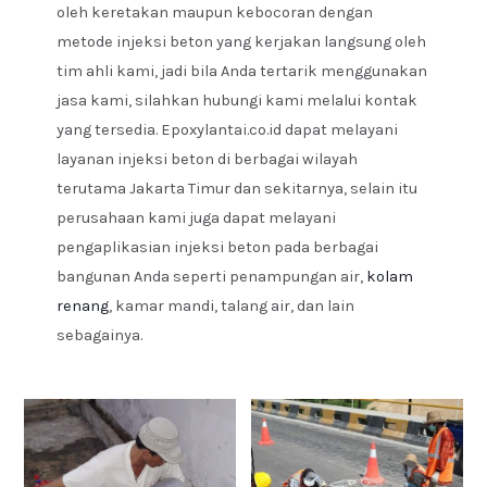
oleh keretakan maupun kebocoran dengan
metode injeksi beton yang kerjakan langsung oleh
tim ahli kami, jadi bila Anda tertarik menggunakan
jasa kami, silahkan hubungi kami melalui kontak
yang tersedia. Epoxylantai.co.id dapat melayani
layanan injeksi beton di berbagai wilayah
terutama Jakarta Timur dan sekitarnya, selain itu
perusahaan kami juga dapat melayani
pengaplikasian injeksi beton pada berbagai
bangunan Anda seperti penampungan air,
kolam
renang
, kamar mandi, talang air, dan lain
sebagainya.