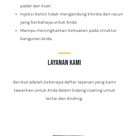
padat dan kuat.
Injeksi beton tidak mengandung klordia dan racun
yang berbahaya untuk Anda.
Mampu meningkatkan kekuatan pada struktur
bangunan Anda.
layanan kami
Berikut adalah beberapa daftar layanan yang kami
tawarkan untuk Anda dalam bidang coating untuk
lantai dan dinding.