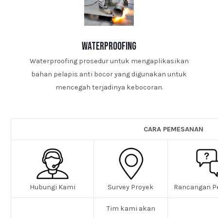
waterproofing
Waterproofing prosedur untuk mengaplikasikan
bahan pelapis anti bocor yang digunakan untuk
mencegah terjadinya kebocoran.
CARA PEMESANAN
Hubungi Kami
Survey Proyek
Rancangan P
Tim kami akan