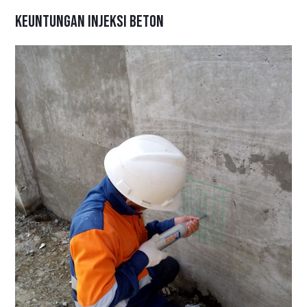
Keuntungan Injeksi Beton