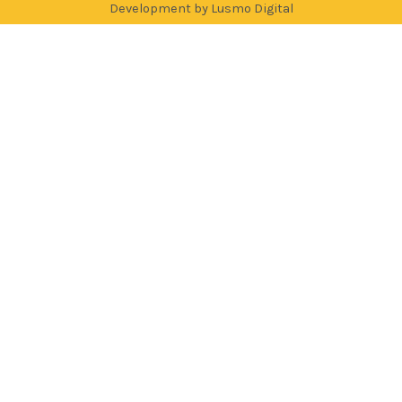
Development by Lusmo Digital