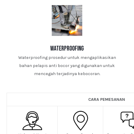
waterproofing
Waterproofing prosedur untuk mengaplikasikan
bahan pelapis anti bocor yang digunakan untuk
mencegah terjadinya kebocoran.
CARA PEMESANAN