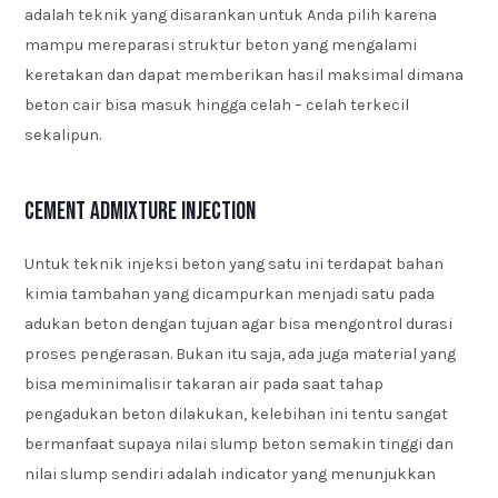
adalah teknik yang disarankan untuk Anda pilih karena
mampu mereparasi struktur beton yang mengalami
keretakan dan dapat memberikan hasil maksimal dimana
beton cair bisa masuk hingga celah – celah terkecil
sekalipun.
Cement Admixture Injection
Untuk teknik injeksi beton yang satu ini terdapat bahan
kimia tambahan yang dicampurkan menjadi satu pada
adukan beton dengan tujuan agar bisa mengontrol durasi
proses pengerasan. Bukan itu saja, ada juga material yang
bisa meminimalisir takaran air pada saat tahap
pengadukan beton dilakukan, kelebihan ini tentu sangat
bermanfaat supaya nilai slump beton semakin tinggi dan
nilai slump sendiri adalah indicator yang menunjukkan