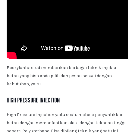
Epoxylantai.co.id memberikan berbagai teknik injeksi
beton yang bisa Anda pilih dan pesan sesuai dengan
kebutuhan, yaitu :
High Pressure Injection
High Pressure Injection yaitu suatu metode penyuntikkan
beton dengan memanfaatkan alata dengan tekanan tinggi
seperti Polyurethane. Bisa dibilang teknik yang satu ini