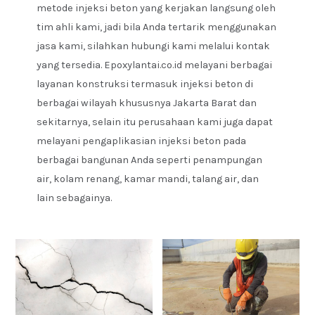
metode injeksi beton yang kerjakan langsung oleh
tim ahli kami, jadi bila Anda tertarik menggunakan
jasa kami, silahkan hubungi kami melalui kontak
yang tersedia. Epoxylantai.co.id melayani berbagai
layanan konstruksi termasuk injeksi beton di
berbagai wilayah khususnya Jakarta Barat dan
sekitarnya, selain itu perusahaan kami juga dapat
melayani pengaplikasian injeksi beton pada
berbagai bangunan Anda seperti penampungan
air, kolam renang, kamar mandi, talang air, dan
lain sebagainya.