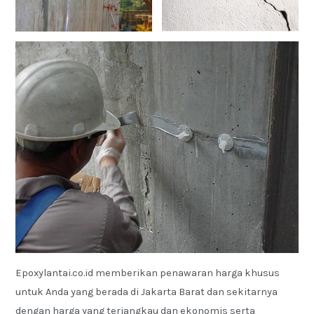
Epoxylantai.co.id memberikan penawaran harga khusus
untuk Anda yang berada di Jakarta Barat dan sekitarnya
dengan harga yang terjangkau dan ekonomis serta