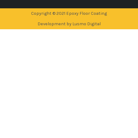
Copyright © 2021 Epoxy Floor Coating
Development by Lusmo Digital