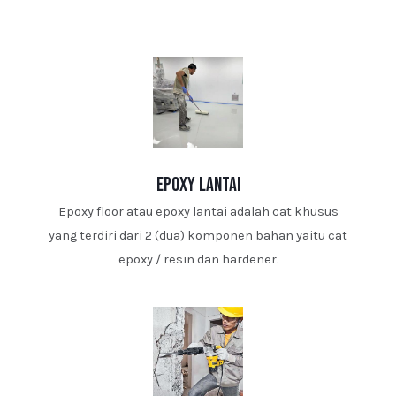
epoxy lantai
Epoxy floor atau epoxy lantai adalah cat khusus
yang terdiri dari 2 (dua) komponen bahan yaitu cat
epoxy / resin dan hardener.