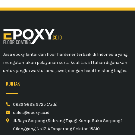
Jasa epoxy lantai dan floor hardener terbaik di Indonesia yang
mengutamakan pelayanan serta kualitas #1 tahan digunakan
untuk jangka waktu lama, awet, dengan hasil finishing bagus.
kontak
0822 9833 9725 (Ardi)
sales@epoxy.co.id
Jl. Raya Serpong (Sebrang Tajug) Komp. Ruko Serpong 1
Cilenggang No.17-A Tangerang Selatan 15310