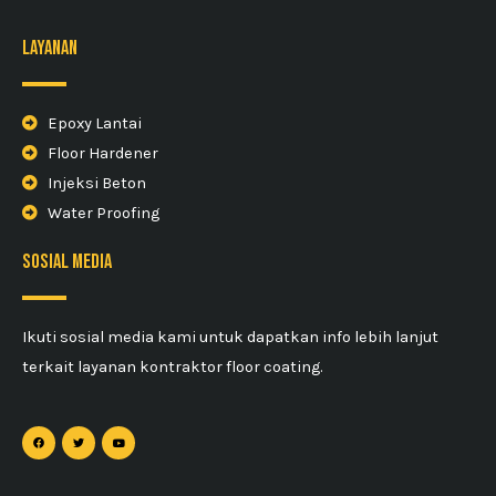
Layanan
Epoxy Lantai
Floor Hardener
Injeksi Beton
Water Proofing
sosial media
Ikuti sosial media kami untuk dapatkan info lebih lanjut
terkait layanan kontraktor floor coating.