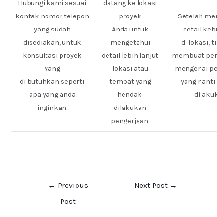
Hubungi kami sesuai
datang ke lokasi
kontak nomor telepon
proyek
Setelah me
yang sudah
Anda untuk
detail ke
disediakan, untuk
mengetahui
di lokasi, 
konsultasi proyek
detail lebih lanjut
membuat pe
yang
lokasi atau
mengenai pe
di butuhkan seperti
tempat yang
yang nanti
apa yang anda
hendak
dilaku
inginkan.
dilakukan
pengerjaan.
←
Previous
Next Post
→
Post