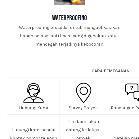
waterproofing
Waterproofing prosedur untuk mengaplikasikan
bahan pelapis anti bocor yang digunakan untuk
mencegah terjadinya kebocoran.
CARA PEMESANAN
Hubungi Kami
Survey Proyek
Rancangan P
Tim kami akan
Hubungi kami sesuai
datang ke lokasi
kontak nomor telepon
proyek
Setelah me