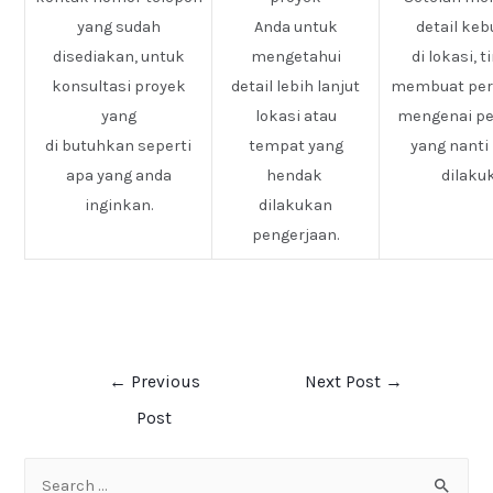
yang sudah
Anda untuk
detail ke
disediakan, untuk
mengetahui
di lokasi, 
konsultasi proyek
detail lebih lanjut
membuat pe
yang
lokasi atau
mengenai pe
di butuhkan seperti
tempat yang
yang nanti
apa yang anda
hendak
dilaku
inginkan.
dilakukan
pengerjaan.
←
Previous
Next Post
→
Post