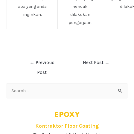
apa yang anda
hendak
dilaku
inginkan.
dilakukan
pengerjaan.
←
Previous
Next Post
→
Post
EPOXY
Kontraktor Floor Coating