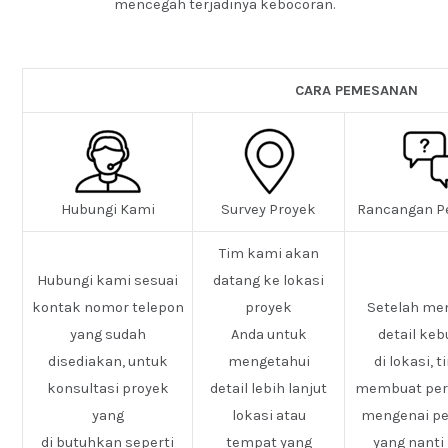
mencegah terjadinya kebocoran.
CARA PEMESANAN
Hubungi Kami
Survey Proyek
Rancangan P
Tim kami akan
Hubungi kami sesuai
datang ke lokasi
kontak nomor telepon
proyek
Setelah me
yang sudah
Anda untuk
detail ke
disediakan, untuk
mengetahui
di lokasi, 
konsultasi proyek
detail lebih lanjut
membuat pe
yang
lokasi atau
mengenai pe
di butuhkan seperti
tempat yang
yang nanti