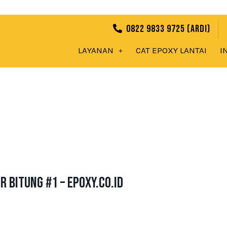
0822 9833 9725 (Ardi)
LAYANAN
CAT EPOXY LANTAI
I
 Bitung #1 – Epoxy.co.id