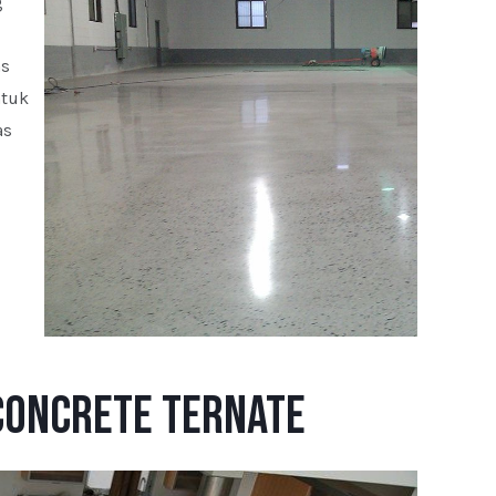
g
as
ntuk
as
Concrete Ternate