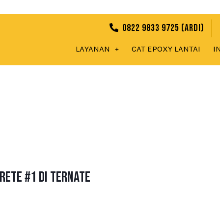
0822 9833 9725 (Ardi)
LAYANAN
CAT EPOXY LANTAI
I
rete #1 di Ternate