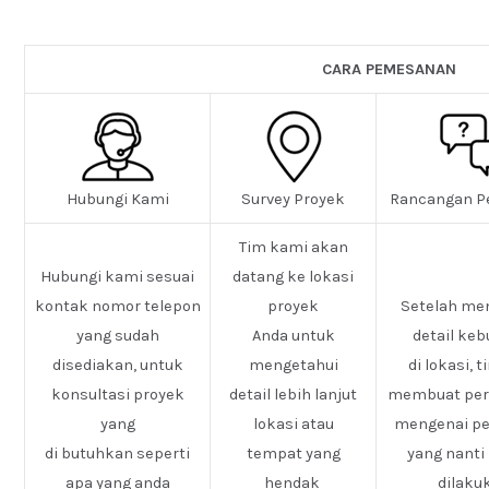
CARA PEMESANAN
Hubungi Kami
Survey Proyek
Rancangan P
Tim kami akan
Hubungi kami sesuai
datang ke lokasi
kontak nomor telepon
proyek
Setelah me
yang sudah
Anda untuk
detail ke
disediakan, untuk
mengetahui
di lokasi, 
konsultasi proyek
detail lebih lanjut
membuat pe
yang
lokasi atau
mengenai pe
di butuhkan seperti
tempat yang
yang nanti
apa yang anda
hendak
dilaku