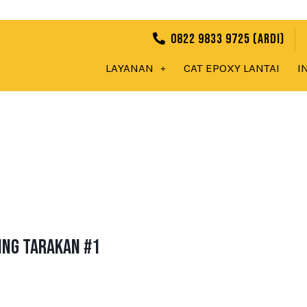
0822 9833 9725 (Ardi)
LAYANAN
CAT EPOXY LANTAI
I
ing Tarakan #1