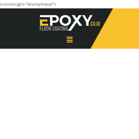
crossorigin="anonymous">