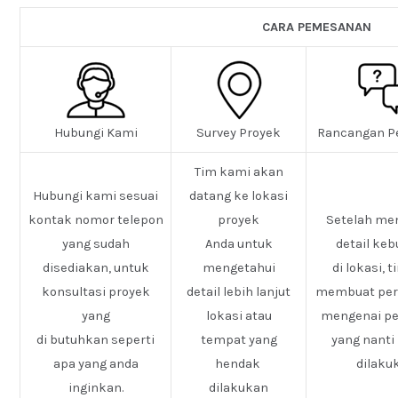
CARA PEMESANAN
Hubungi Kami
Survey Proyek
Rancangan P
Tim kami akan
Hubungi kami sesuai
datang ke lokasi
kontak nomor telepon
proyek
Setelah me
yang sudah
Anda untuk
detail ke
disediakan, untuk
mengetahui
di lokasi, 
konsultasi proyek
detail lebih lanjut
membuat pe
yang
lokasi atau
mengenai pe
di butuhkan seperti
tempat yang
yang nanti
apa yang anda
hendak
dilaku
inginkan.
dilakukan