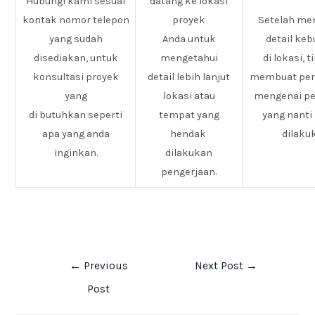
Hubungi kami sesuai
datang ke lokasi
kontak nomor telepon
proyek
Setelah me
yang sudah
Anda untuk
detail ke
disediakan, untuk
mengetahui
di lokasi, 
konsultasi proyek
detail lebih lanjut
membuat pe
yang
lokasi atau
mengenai pe
di butuhkan seperti
tempat yang
yang nanti
apa yang anda
hendak
dilaku
inginkan.
dilakukan
pengerjaan.
←
Previous
Next Post
→
Post