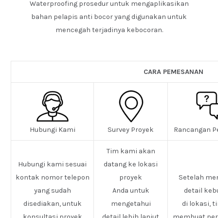
Waterproofing prosedur untuk mengaplikasikan
bahan pelapis anti bocor yang digunakan untuk
mencegah terjadinya kebocoran.
CARA PEMESANAN
Hubungi Kami
Survey Proyek
Rancangan P
Tim kami akan
Hubungi kami sesuai
datang ke lokasi
kontak nomor telepon
proyek
Setelah me
yang sudah
Anda untuk
detail ke
disediakan, untuk
mengetahui
di lokasi, 
konsultasi proyek
detail lebih lanjut
membuat pe