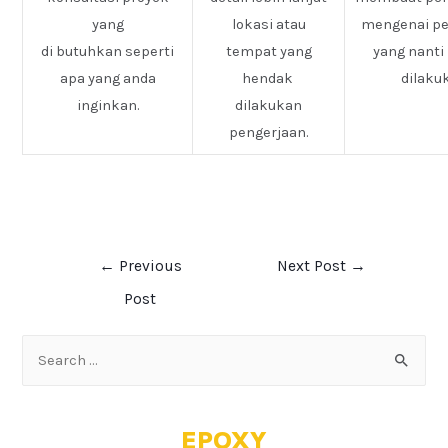
yang
lokasi atau
mengenai pe
di butuhkan seperti
tempat yang
yang nanti
apa yang anda
hendak
dilaku
inginkan.
dilakukan
pengerjaan.
←
Previous
Next Post
→
Post
EPOXY