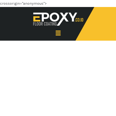
crossorigin="anonymous">