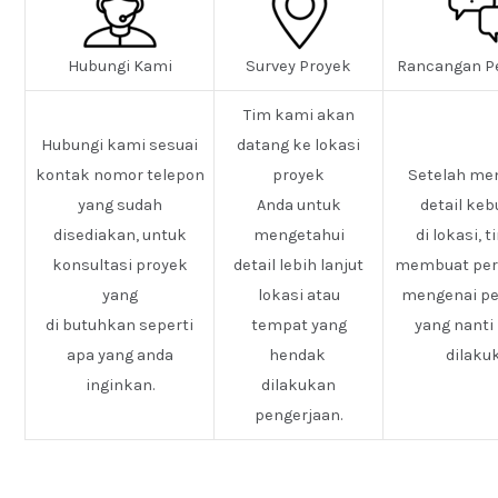
Hubungi Kami
Survey Proyek
Rancangan P
Tim kami akan
Hubungi kami sesuai
datang ke lokasi
kontak nomor telepon
proyek
Setelah me
yang sudah
Anda untuk
detail ke
disediakan, untuk
mengetahui
di lokasi, 
konsultasi proyek
detail lebih lanjut
membuat pe
yang
lokasi atau
mengenai pe
di butuhkan seperti
tempat yang
yang nanti
apa yang anda
hendak
dilaku
inginkan.
dilakukan
pengerjaan.