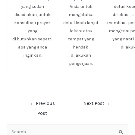
yang sudah
Anda untuk
detail ke
disediakan, untuk
mengetahui
di lokasi, 
konsultasi proyek
detail lebih lanjut
membuat pe
yang
lokasi atau
mengenai pe
di butuhkan seperti
tempat yang
yang nanti
apa yang anda
hendak
dilaku
inginkan.
dilakukan
pengerjaan.
←
Previous
Next Post
→
Post