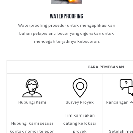
waterproofing
Waterproofing prosedur untuk mengaplikasikan
bahan pelapis anti bocor yang digunakan untuk
mencegah terjadinya kebocoran.
CARA PEMESANAN
Hubungi Kami
Survey Proyek
Rancangan P
Tim kami akan
Hubungi kami sesuai
datang ke lokasi
kontak nomor telepon
proyek
Setelah me