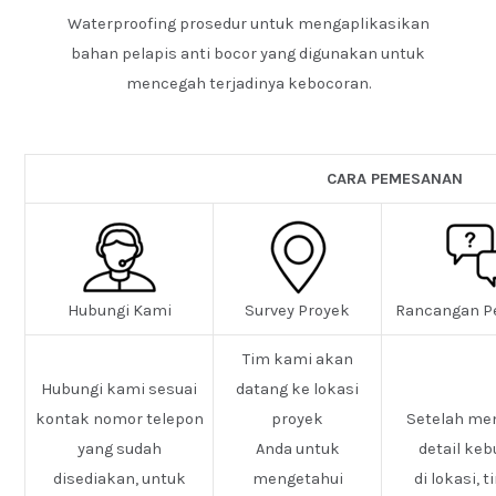
Waterproofing prosedur untuk mengaplikasikan
bahan pelapis anti bocor yang digunakan untuk
mencegah terjadinya kebocoran.
CARA PEMESANAN
Hubungi Kami
Survey Proyek
Rancangan P
Tim kami akan
Hubungi kami sesuai
datang ke lokasi
kontak nomor telepon
proyek
Setelah me
yang sudah
Anda untuk
detail ke
disediakan, untuk
mengetahui
di lokasi, 