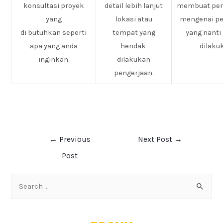
konsultasi proyek
detail lebih lanjut
membuat pe
yang
lokasi atau
mengenai pe
di butuhkan seperti
tempat yang
yang nanti
apa yang anda
hendak
dilaku
inginkan.
dilakukan
pengerjaan.
←
Previous
Next Post
→
Post