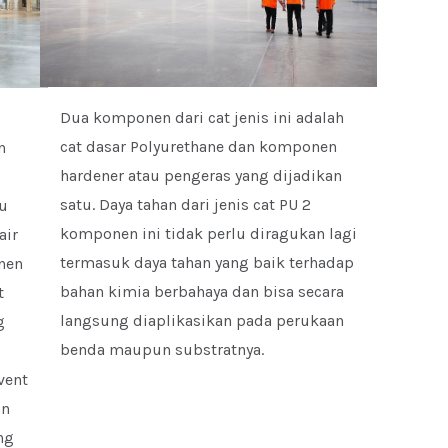
Dua komponen dari cat jenis ini adalah
cat dasar Polyurethane dan komponen
n
hardener atau pengeras yang dijadikan
satu. Daya tahan dari jenis cat PU 2
tu
komponen ini tidak perlu diragukan lagi
air
termasuk daya tahan yang baik terhadap
nen
bahan kimia berbahaya dan bisa secara
t
langsung diaplikasikan pada perukaan
g
benda maupun substratnya.
vent
an
ng