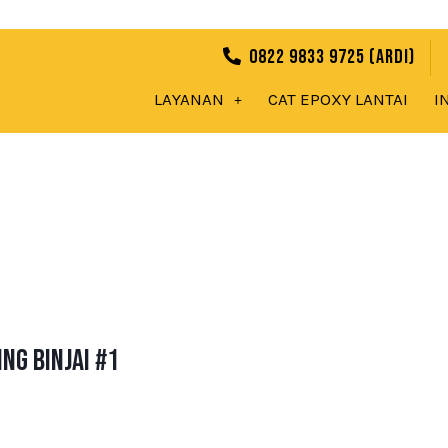
0822 9833 9725 (Ardi)
LAYANAN
CAT EPOXY LANTAI
I
ng Binjai #1