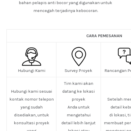
bahan pelapis anti bocor yang digunakan untuk
mencegah terjadinya kebocoran.
CARA PEMESANAN
Hubungi Kami
Survey Proyek
Rancangan P
Tim kami akan
Hubungi kami sesuai
datang ke lokasi
kontak nomor telepon
proyek
Setelah me
yang sudah
Anda untuk
detail ke
disediakan, untuk
mengetahui
di lokasi, 
konsultasi proyek
detail lebih lanjut
membuat pe
yang
lokasi atau
mengenai pe