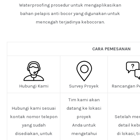
Waterproofing prosedur untuk mengaplikasikan
bahan pelapis anti bocor yang digunakan untuk
mencegah terjadinya kebocoran.
CARA PEMESANAN
Hubungi Kami
Survey Proyek
Rancangan P
Tim kami akan
Hubungi kami sesuai
datang ke lokasi
kontak nomor telepon
proyek
Setelah me
yang sudah
Anda untuk
detail ke
disediakan, untuk
mengetahui
di lokasi, 