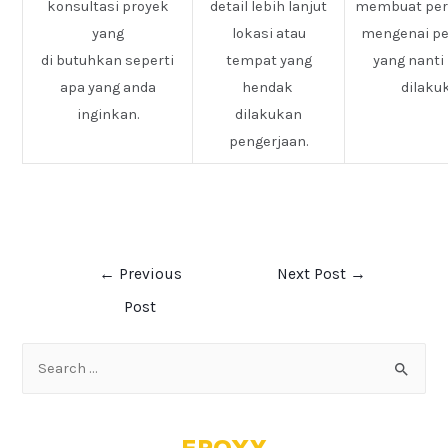
konsultasi proyek
detail lebih lanjut
membuat pe
yang
lokasi atau
mengenai pe
di butuhkan seperti
tempat yang
yang nanti
apa yang anda
hendak
dilaku
inginkan.
dilakukan
pengerjaan.
←
Previous
Next Post
→
Post