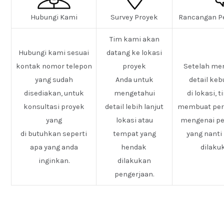
Hubungi Kami
Survey Proyek
Rancangan P
Tim kami akan
Hubungi kami sesuai
datang ke lokasi
kontak nomor telepon
proyek
Setelah me
yang sudah
Anda untuk
detail ke
disediakan, untuk
mengetahui
di lokasi, 
konsultasi proyek
detail lebih lanjut
membuat pe
yang
lokasi atau
mengenai pe
di butuhkan seperti
tempat yang
yang nanti
apa yang anda
hendak
dilaku
inginkan.
dilakukan
pengerjaan.