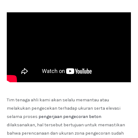
Tim tenaga ahli kami akan selalu memantau atau
melakukan pengecekan terhadap ukuran serta elevasi
selama proses
pengerjaan pengecoran beton
dilaksanakan, hal tersebut bertujuan untuk memastikan
bahwa perencanaan dan ukuran zona pengecoran sudah