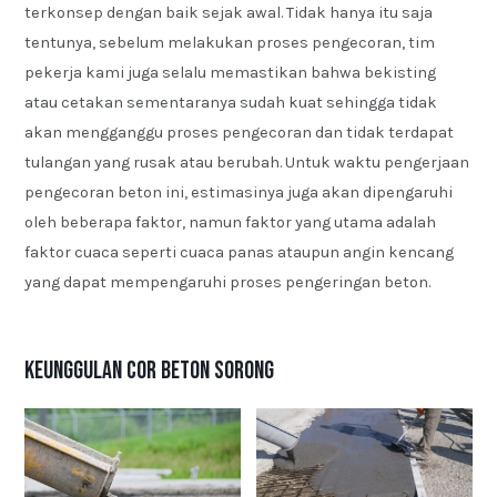
terkonsep dengan baik sejak awal. Tidak hanya itu saja
tentunya, sebelum melakukan proses pengecoran, tim
pekerja kami juga selalu memastikan bahwa bekisting
atau cetakan sementaranya sudah kuat sehingga tidak
akan mengganggu proses pengecoran dan tidak terdapat
tulangan yang rusak atau berubah. Untuk waktu pengerjaan
pengecoran beton ini, estimasinya juga akan dipengaruhi
oleh beberapa faktor, namun faktor yang utama adalah
faktor cuaca seperti cuaca panas ataupun angin kencang
yang dapat mempengaruhi proses pengeringan beton.
Keunggulan Cor Beton Sorong