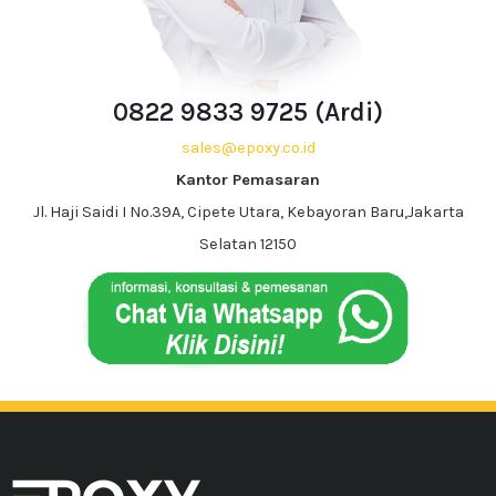
0822 9833 9725 (Ardi)
sales@epoxy.co.id
Kantor Pemasaran
Jl. Haji Saidi I No.39A, Cipete Utara, Kebayoran Baru,Jakarta
Selatan 12150