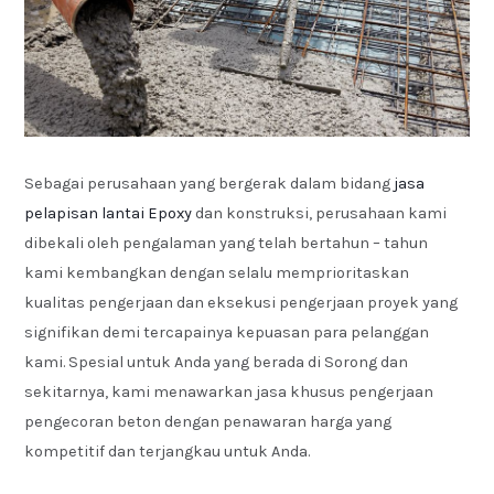
Sebagai perusahaan yang bergerak dalam bidang
jasa
pelapisan lantai Epoxy
dan konstruksi, perusahaan kami
dibekali oleh pengalaman yang telah bertahun – tahun
kami kembangkan dengan selalu memprioritaskan
kualitas pengerjaan dan eksekusi pengerjaan proyek yang
signifikan demi tercapainya kepuasan para pelanggan
kami. Spesial untuk Anda yang berada di Sorong dan
sekitarnya, kami menawarkan jasa khusus pengerjaan
pengecoran beton dengan penawaran harga yang
kompetitif dan terjangkau untuk Anda.