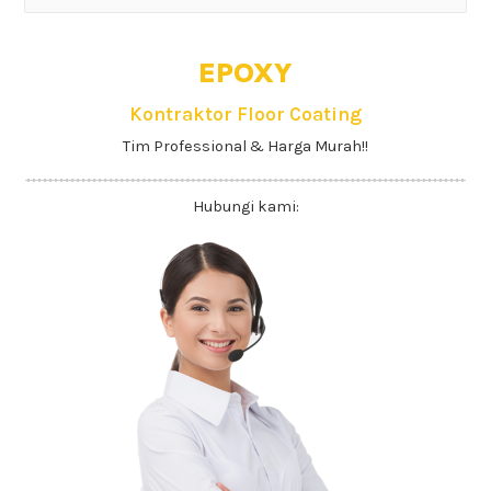
EPOXY
Kontraktor Floor Coating
Tim Professional & Harga Murah!!
Hubungi kami: