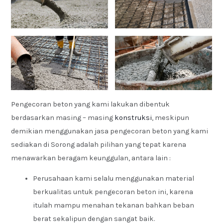
Pengecoran beton yang kami lakukan dibentuk
berdasarkan masing – masing
konstruksi
, meskipun
demikian menggunakan jasa pengecoran beton yang kami
sediakan di Sorong adalah pilihan yang tepat karena
menawarkan beragam keunggulan, antara lain :
Perusahaan kami selalu menggunakan material
berkualitas untuk pengecoran beton ini, karena
itulah mampu menahan tekanan bahkan beban
berat sekalipun dengan sangat baik.