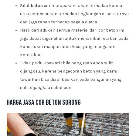
Sifat
beton cor
merupakan tahan terhadap korosi
atau pembusukan terhadap lingkungan di sekitarnya
dan juga tahan terhadap segala cuaca.
Hasil dari adukan semua material dari cor beton ini
juga dapat digunakan untuk menambal retakan pada
konstruksi maupun area Anda yang mengalami
keretakan.
TIdak perlu khawatir bila bangunan Anda sulit
dijangkau, karena pengecoran beton yang kami
tawarkan bisa diaplikasikan pada bangunan yang
sulit dijangkau sekalipun.
Harga Jasa Cor Beton Sorong