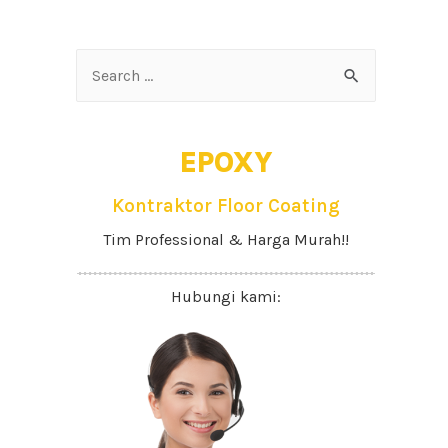
EPOXY
Kontraktor Floor Coating
Tim Professional & Harga Murah!!
Hubungi kami: