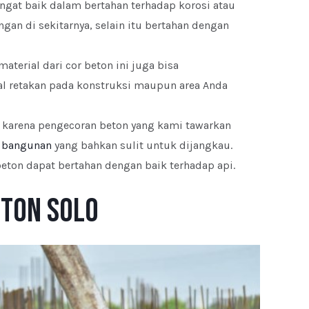
gat baik dalam bertahan terhadap korosi atau
an di sekitarnya, selain itu bertahan dengan
material dari cor beton ini juga bisa
 retakan pada konstruksi maupun area Anda
i karena pengecoran beton yang kami tawarkan
k
bangunan
yang bahkan sulit untuk dijangkau.
eton dapat bertahan dengan baik terhadap api.
eton Solo