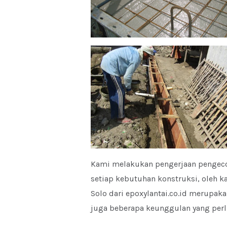
Kami melakukan pengerjaan pengeco
setiap kebutuhan konstruksi, oleh k
Solo dari epoxylantai.co.id merupakan
juga beberapa keunggulan yang perlu