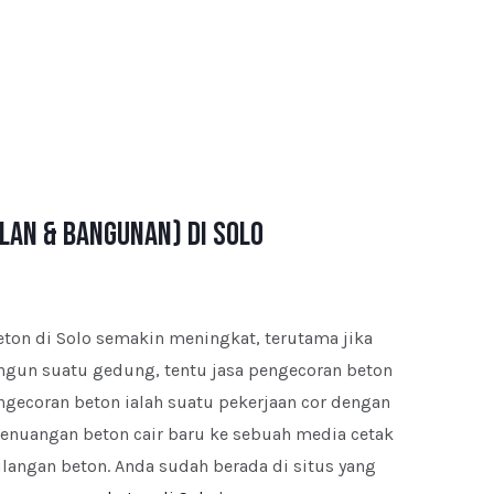
lan & Bangunan) di Solo
ton di Solo semakin meningkat, terutama jika
gun suatu gedung, tentu jasa pengecoran beton
ngecoran beton ialah suatu pekerjaan cor dengan
enuangan beton cair baru ke sebuah media cetak
ulangan beton. Anda sudah berada di situs yang