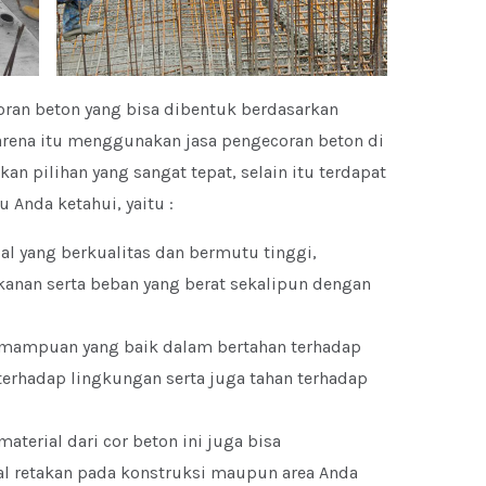
ran beton yang bisa dibentuk berdasarkan
arena itu menggunakan jasa pengecoran beton di
an pilihan yang sangat tepat, selain itu terdapat
 Anda ketahui, yaitu :
al yang berkualitas dan bermutu tinggi,
nan serta beban yang berat sekalipun dengan
mampuan yang baik dalam bertahan terhadap
rhadap lingkungan serta juga tahan terhadap
material dari cor beton ini juga bisa
 retakan pada konstruksi maupun area Anda