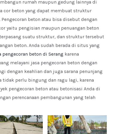
membangun rumah maupun gedung lainnya di
a cor beton yang dapat membuat struktur
 Pengecoran beton atau bisa disebut dengan
 cor yaitu pengisian maupun penuangan beton
terpasang suatu struktur, dan struktur tersebut
langan beton. Anda sudah berada di situs yang
a pengecoran beton di Serang
karena
 yang melayani jasa pengecoran beton dengan
gi dengan keahlian dan juga sarana penunjang
tidak perlu bingung dan ragu lagi, karena
ek pengecoran beton atau betonisasi Anda di
dengan perencanaan pembangunan yang telah