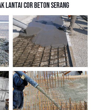
k Lantai Cor Beton Serang