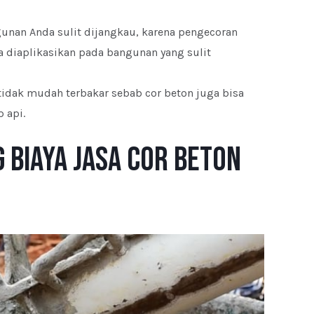
gunan Anda sulit dijangkau, karena pengecoran
a diaplikasikan pada bangunan yang sulit
dak mudah terbakar sebab cor beton juga bisa
 api.
 Biaya Jasa Cor Beton