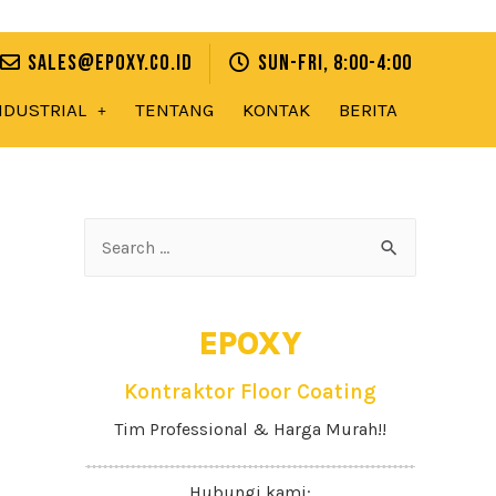
sales@epoxy.co.id
Sun-Fri, 8:00-4:00
NDUSTRIAL
TENTANG
KONTAK
BERITA
EPOXY
Kontraktor Floor Coating
Tim Professional & Harga Murah!!
Hubungi kami: