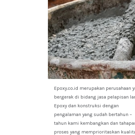
Epoxy.co.id merupakan perusahaan 
bergerak di bidang jasa pelapisan la
Epoxy dan konstruksi dengan
pengalaman yang sudah bertahun –
tahun kami kembangkan dan tahapa
proses yang memprioritaskan kualit