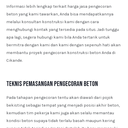
Informasi lebih lengkap terkait harga jasa pengecoran
beton yang kami tawarkan, Anda bisa mendapatkannya
melalui konsultan konstruksi kami dengan cara
menghubungi kontak yang tersedia pada situs. Jadi tunggu
apa lagi, segera hubungi kami bila Anda tertarik untuk
bermitra dengan kami dan kami dengan sepenuh hati akan
membantu proyek pengecoran konstruksi beton Anda di
Cikande.
Teknis Pemasangan Pengecoran Beton
Pada tahapan pengecoran tentu akan diawali dari pojok
bekisting sebagai tempat yang menjadi posisi akhir beton,
kemudian tim pekerja kami juga akan selalu memantau
kondisi beton supaya tidak terlalu basah maupun kering