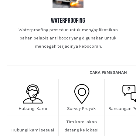
waterproofing
Waterproofing prosedur untuk mengaplikasikan
bahan pelapis anti bocor yang digunakan untuk
mencegah terjadinya kebocoran.
CARA PEMESANAN
Hubungi Kami
Survey Proyek
Rancangan P
Tim kami akan
Hubungi kami sesuai
datang ke lokasi