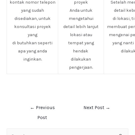
kontak nomor telepon
proyek
Setelah me
yang sudah
Anda untuk
detail ke
disediakan, untuk
mengetahui
di lokasi, 
konsultasi proyek
detail lebih lanjut
membuat pe
yang
lokasi atau
mengenai pe
di butuhkan seperti
tempat yang
yang nanti
apa yang anda
hendak
dilaku
inginkan.
dilakukan
pengerjaan.
←
Previous
Next Post
→
Post