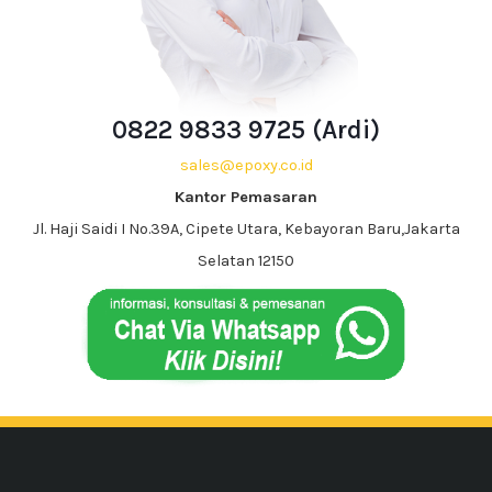
0822 9833 9725 (Ardi)
sales@epoxy.co.id
Kantor Pemasaran
Jl. Haji Saidi I No.39A, Cipete Utara, Kebayoran Baru,Jakarta
Selatan 12150