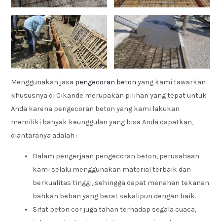
Menggunakan jasa
pengecoran beton
yang kami tawarkan
khususnya di Cikande merupakan pilihan yang tepat untuk
Anda karena pengecoran beton yang kami lakukan
memiliki banyak keunggulan yang bisa Anda dapatkan,
diantaranya adalah :
Dalam pengerjaan pengecoran beton, perusahaan
kami selalu menggunakan material terbaik dan
berkualitas tinggi, sehingga dapat menahan tekanan
bahkan beban yang berat sekalipun dengan baik.
Sifat beton cor juga tahan terhadap segala cuaca,