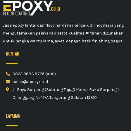
Jasa epoxy lantai dan floor hardener terbaik di Indonesia yang
mengutamakan pelayanan serta kualitas #1 tahan digunakan
untuk jangka waktu lama, awet, dengan hasil finishing bagus.
kontak
0822 9833 9725 (Ardi)
sales@epoxy.co.id
Jl. Raya Serpong (Sebrang Tajug) Komp. Ruko Serpong 1
Cilenggang No.17-A Tangerang Selatan 15310
Layanan