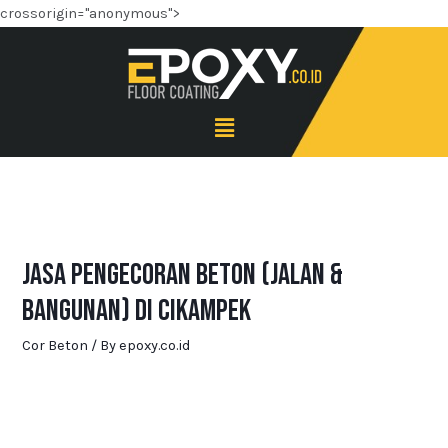
crossorigin="anonymous">
Jasa Pengecoran Beton (Jalan &
Bangunan) di Cikampek
Cor Beton
/ By
epoxy.co.id