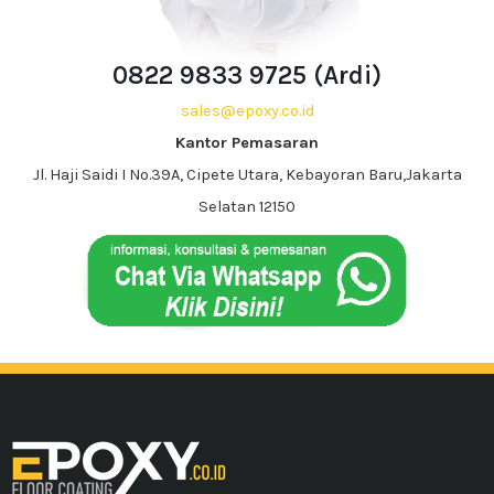
0822 9833 9725 (Ardi)
sales@epoxy.co.id
Kantor Pemasaran
Jl. Haji Saidi I No.39A, Cipete Utara, Kebayoran Baru,Jakarta
Selatan 12150