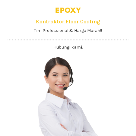
EPOXY
Kontraktor Floor Coating
Tim Professional & Harga Murah!!
Hubungi kami: