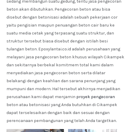
sedang membangun suatu gedung, tentu jasa pengecoran
beton akan dibutuhkan. Pengecoran beton atau bisa
disebut dengan betonisasi adalah sebuah pekerjaan cor
yaitu pengisian maupun penuangan beton cair baru ke
suatu media cetak yang terpasang suatu struktur, dan
struktur tersebut biasa disebut dengan istilah besi
tulangan beton. Epoxylantai.co.id adalah perusahaan yang
melayani jasa pengecoran beton khusus wilayah Cikampek
dan sekitarnya berbekal komitmem total kami dalam
menyediakan jasa pengecoran beton serta dilatar
belakangi dengan keahlian dan sarana penunjang yang
mumpuni dan modern. Hal tersebut akhirnya menjadikan
perusahaan kami dapat menjamin
proyek pengecoran
beton atau betonisasi yang Anda butuhkan di Cikampek
dapat terselesaikan dengan baik dan sesuai dengan
perencanaan pembangunan yang telah Anda targetkan.