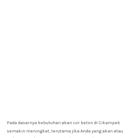
Pada dasarnya kebutuhan akan cor beton di Cikampek
semakin meningkat, terutama jika Anda yang akan atau