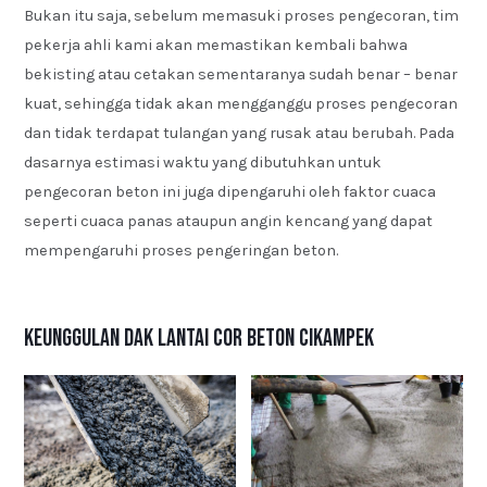
Bukan itu saja, sebelum memasuki proses pengecoran, tim
pekerja ahli kami akan memastikan kembali bahwa
bekisting atau cetakan sementaranya sudah benar – benar
kuat, sehingga tidak akan mengganggu proses pengecoran
dan tidak terdapat tulangan yang rusak atau berubah. Pada
dasarnya estimasi waktu yang dibutuhkan untuk
pengecoran beton ini juga dipengaruhi oleh faktor cuaca
seperti cuaca panas ataupun angin kencang yang dapat
mempengaruhi proses pengeringan beton.
Keunggulan Dak Lantai Cor Beton Cikampek