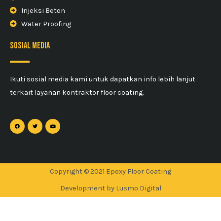
Injeksi Beton
Water Proofing
sosial media
Ikuti sosial media kami untuk dapatkan info lebih lanjut
terkait layanan kontraktor floor coating.
Copyright © 2021 Epoxy Floor Coating
Development by Lusmo Digital