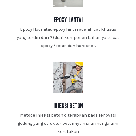
epoxy lantai
Epoxy floor atau epoxy lantai adalah cat khusus
yang terdiri dari 2 (dua) komponen bahan yaitu cat
epoxy / resin dan hardener.
injeksi beton
Metode injeksi beton diterapkan pada renovasi
gedung yang struktur betonnya mulai mengalami
keretakan