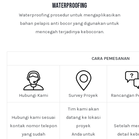
waterproofing
Waterproofing prosedur untuk mengaplikasikan
bahan pelapis anti bocor yang digunakan untuk
mencegah terjadinya kebocoran.
CARA PEMESANAN
Hubungi Kami
Survey Proyek
Rancangan P
Tim kami akan
Hubungi kami sesuai
datang ke lokasi
kontak nomor telepon
proyek
Setelah me
yang sudah
Anda untuk
detail ke