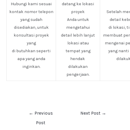
Hubungi kami sesuai
datang ke lokasi
kontak nomor telepon
proyek
Setelah me
yang sudah
Anda untuk
detail ke
disediakan, untuk
mengetahui
di lokasi, 
konsultasi proyek
detail lebih lanjut
membuat pe
yang
lokasi atau
mengenai pe
di butuhkan seperti
tempat yang
yang nanti
apa yang anda
hendak
dilaku
inginkan.
dilakukan
pengerjaan.
←
Previous
Next Post
→
Post