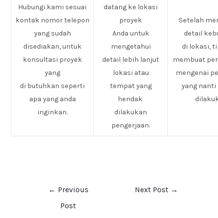
Hubungi kami sesuai
datang ke lokasi
kontak nomor telepon
proyek
Setelah me
yang sudah
Anda untuk
detail ke
disediakan, untuk
mengetahui
di lokasi, 
konsultasi proyek
detail lebih lanjut
membuat pe
yang
lokasi atau
mengenai pe
di butuhkan seperti
tempat yang
yang nanti
apa yang anda
hendak
dilaku
inginkan.
dilakukan
pengerjaan.
←
Previous
Next Post
→
Post