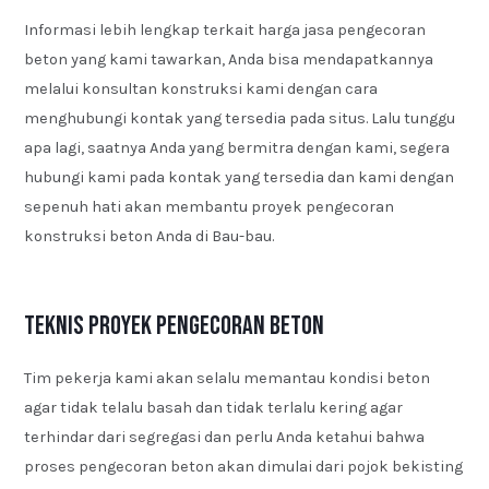
Informasi lebih lengkap terkait harga jasa pengecoran
beton yang kami tawarkan, Anda bisa mendapatkannya
melalui konsultan konstruksi kami dengan cara
menghubungi kontak yang tersedia pada situs. Lalu tunggu
apa lagi, saatnya Anda yang bermitra dengan kami, segera
hubungi kami pada kontak yang tersedia dan kami dengan
sepenuh hati akan membantu proyek pengecoran
konstruksi beton Anda di Bau-bau.
Teknis Proyek Pengecoran Beton
Tim pekerja kami akan selalu memantau kondisi beton
agar tidak telalu basah dan tidak terlalu kering agar
terhindar dari segregasi dan perlu Anda ketahui bahwa
proses pengecoran beton akan dimulai dari pojok bekisting