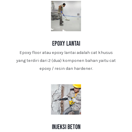
epoxy lantai
Epoxy floor atau epoxy lantai adalah cat khusus
yang terdiri dari 2 (dua) komponen bahan yaitu cat
epoxy / resin dan hardener.
injeksi beton