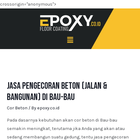
crossorigin="anonymous">
Jasa Pengecoran Beton (Jalan &
Bangunan) di Bau-bau
Cor Beton
/ By
epoxy.co.id
Pada dasarnya kebutuhan akan cor beton di Bau-bau
semakin meningkat, terutama jika Anda yang akan atau
sedang membangun suatu gedung, tentu jasa pengecoran