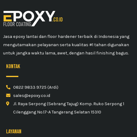
Jasa epoxy lantai dan floor hardener terbaik di Indonesia yang
mengutamakan pelayanan serta kualitas #1 tahan digunakan
untuk jangka waktu lama, awet, dengan hasil finishing bagus.
kontak
0822 9833 9725 (Ardi)
sales@epoxy.co.id
Jl. Raya Serpong (Sebrang Tajug) Komp. Ruko Serpong 1
Cilenggang No.17-A Tangerang Selatan 15310
Layanan