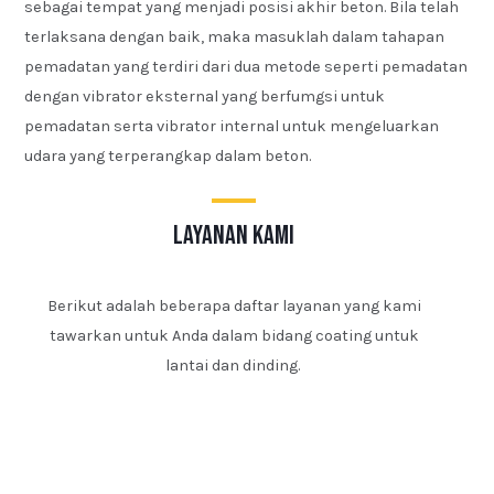
sebagai tempat yang menjadi posisi akhir beton. Bila telah
terlaksana dengan baik, maka masuklah dalam tahapan
pemadatan yang terdiri dari dua metode seperti pemadatan
dengan vibrator eksternal yang berfumgsi untuk
pemadatan serta vibrator internal untuk mengeluarkan
udara yang terperangkap dalam beton.
layanan kami
Berikut adalah beberapa daftar layanan yang kami
tawarkan untuk Anda dalam bidang coating untuk
lantai dan dinding.