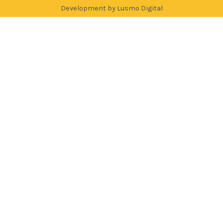
Development by Lusmo Digital