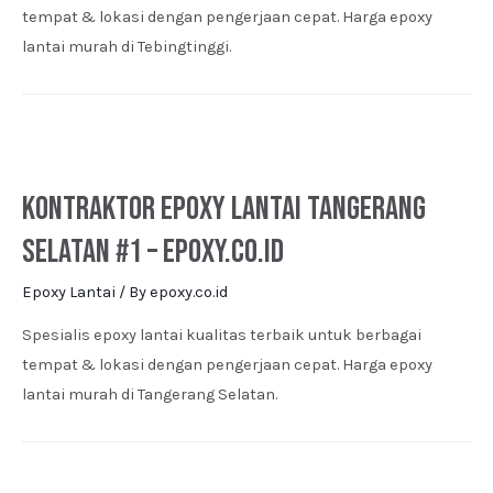
tempat & lokasi dengan pengerjaan cepat. Harga epoxy
lantai murah di Tebingtinggi.
Kontraktor Epoxy Lantai Tangerang
Selatan #1 – Epoxy.co.id
Epoxy Lantai
/ By
epoxy.co.id
Spesialis epoxy lantai kualitas terbaik untuk berbagai
tempat & lokasi dengan pengerjaan cepat. Harga epoxy
lantai murah di Tangerang Selatan.