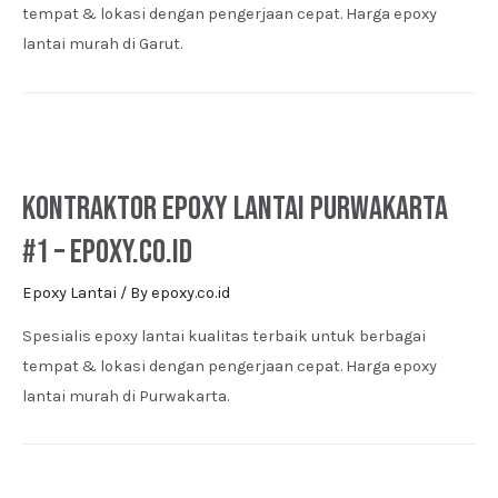
tempat & lokasi dengan pengerjaan cepat. Harga epoxy
lantai murah di Garut.
Kontraktor Epoxy Lantai Purwakarta
#1 – Epoxy.co.id
Epoxy Lantai
/ By
epoxy.co.id
Spesialis epoxy lantai kualitas terbaik untuk berbagai
tempat & lokasi dengan pengerjaan cepat. Harga epoxy
lantai murah di Purwakarta.