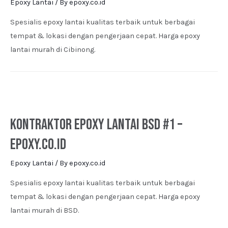
Epoxy Lantai
/ By
epoxy.co.id
Spesialis epoxy lantai kualitas terbaik untuk berbagai
tempat & lokasi dengan pengerjaan cepat. Harga epoxy
lantai murah di Cibinong.
Kontraktor Epoxy Lantai BSD #1 –
Epoxy.co.id
Epoxy Lantai
/ By
epoxy.co.id
Spesialis epoxy lantai kualitas terbaik untuk berbagai
tempat & lokasi dengan pengerjaan cepat. Harga epoxy
lantai murah di BSD.