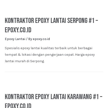
Kontraktor Epoxy Lantai Serpong #1 –
Epoxy.co.id
Epoxy Lantai
/ By
epoxy.co.id
Spesialis epoxy lantai kualitas terbaik untuk berbagai
tempat & lokasi dengan pengerjaan cepat. Harga epoxy
lantai murah di Serpong.
Kontraktor Epoxy Lantai Karawang #1 –
Epoxy.co.id