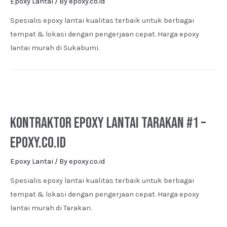
Epoxy Lantai
/ By
epoxy.co.id
Spesialis epoxy lantai kualitas terbaik untuk berbagai
tempat & lokasi dengan pengerjaan cepat. Harga epoxy
lantai murah di Sukabumi.
Kontraktor Epoxy Lantai Tarakan #1 –
Epoxy.co.id
Epoxy Lantai
/ By
epoxy.co.id
Spesialis epoxy lantai kualitas terbaik untuk berbagai
tempat & lokasi dengan pengerjaan cepat. Harga epoxy
lantai murah di Tarakan.