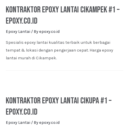
Kontraktor Epoxy Lantai Cikampek #1 –
Epoxy.co.id
Epoxy Lantai
/ By
epoxy.co.id
Spesialis epoxy lantai kualitas terbaik untuk berbagai
tempat & lokasi dengan pengerjaan cepat. Harga epoxy
lantai murah di Cikampek.
Kontraktor Epoxy Lantai Cikupa #1 –
Epoxy.co.id
Epoxy Lantai
/ By
epoxy.co.id