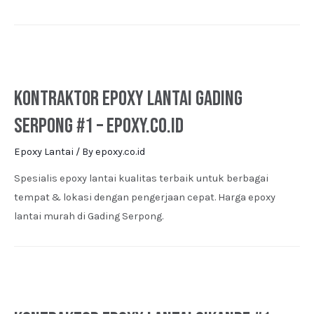
Kontraktor Epoxy Lantai Gading
Serpong #1 – Epoxy.co.id
Epoxy Lantai
/ By
epoxy.co.id
Spesialis epoxy lantai kualitas terbaik untuk berbagai
tempat & lokasi dengan pengerjaan cepat. Harga epoxy
lantai murah di Gading Serpong.