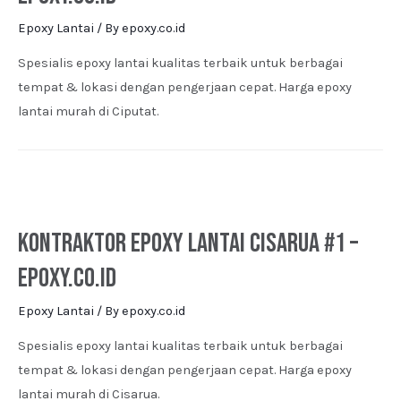
Epoxy Lantai
/ By
epoxy.co.id
Spesialis epoxy lantai kualitas terbaik untuk berbagai
tempat & lokasi dengan pengerjaan cepat. Harga epoxy
lantai murah di Ciputat.
Kontraktor Epoxy Lantai Cisarua #1 –
Epoxy.co.id
Epoxy Lantai
/ By
epoxy.co.id
Spesialis epoxy lantai kualitas terbaik untuk berbagai
tempat & lokasi dengan pengerjaan cepat. Harga epoxy
lantai murah di Cisarua.