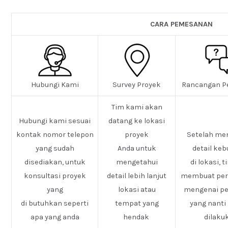
CARA PEMESANAN
Hubungi Kami
Survey Proyek
Rancangan P
Tim kami akan
Hubungi kami sesuai
datang ke lokasi
kontak nomor telepon
proyek
Setelah me
yang sudah
Anda untuk
detail ke
disediakan, untuk
mengetahui
di lokasi, 
konsultasi proyek
detail lebih lanjut
membuat pe
yang
lokasi atau
mengenai pe
di butuhkan seperti
tempat yang
yang nanti
apa yang anda
hendak
dilaku