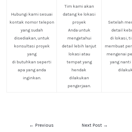
Tim kami akan
Hubungi kami sesuai
datang ke lokasi
kontak nomor telepon
proyek
Setelah me
yang sudah
Anda untuk
detail ke
disediakan, untuk
mengetahui
di lokasi, 
konsultasi proyek
detail lebih lanjut
membuat pe
yang
lokasi atau
mengenai pe
di butuhkan seperti
tempat yang
yang nanti
apa yang anda
hendak
dilaku
inginkan.
dilakukan
pengerjaan.
←
Previous
Next Post
→